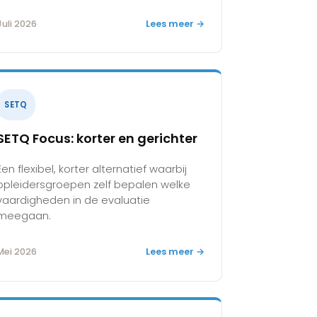
Juli 2026
Lees meer →
SETQ
SETQ Focus: korter en gerichter
Een flexibel, korter alternatief waarbij
opleidersgroepen zelf bepalen welke
vaardigheden in de evaluatie
meegaan.
Mei 2026
Lees meer →