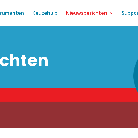
trumenten
Keuzehulp
Nieuwsberichten
Suppo
ichten