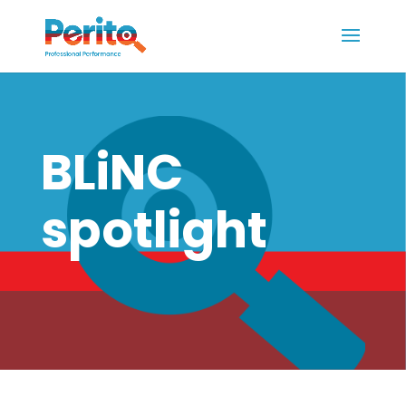
BLiNC
spotlight