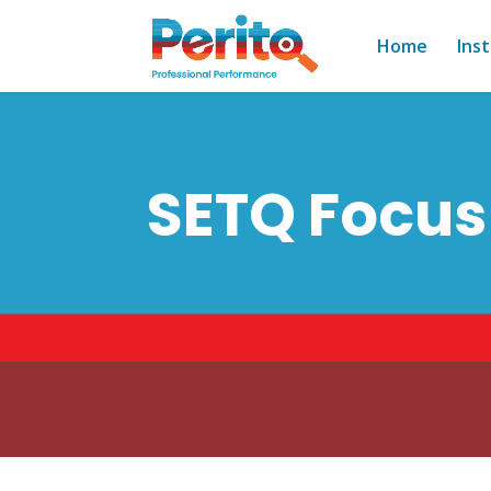
Home
Ins
SETQ Focus