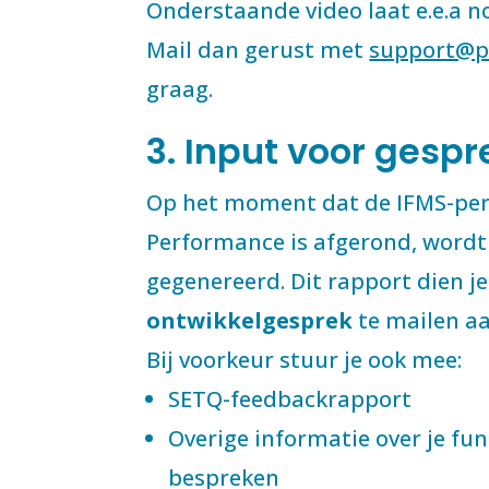
Onderstaande video laat e.e.a n
Mail dan gerust met
support@pe
graag.
3. Input voor gespr
Op het moment dat de IFMS-peri
Performance is afgerond, wordt
gegenereerd. Dit rapport dien je
ontwikkelgesprek
te mailen aa
Bij voorkeur stuur je ook mee:
SETQ-feedbackrapport
Overige informatie over je func
bespreken