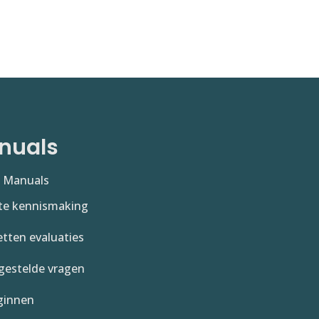
nuals
e Manuals
te kennismaking
tten evaluaties
gestelde vragen
ginnen