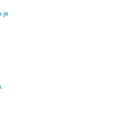
n je
.