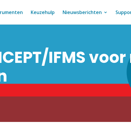
trumenten
Keuzehulp
Nieuwsberichten
Suppo
NCEPT/IFMS voor
n