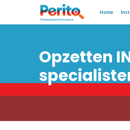
Home
Ins
Opzetten I
specialiste