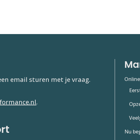
Ma
 een email sturen met je vraag.
Onlin
Eers
formance.nl
.
Opze
Veel
rt
Nu be