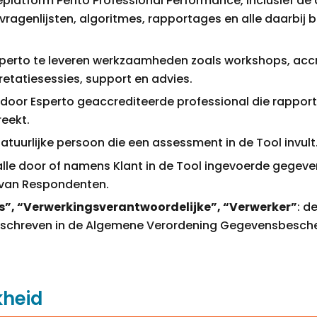
eplatform Perito Professional Performance, inclusief d
vragenlijsten, algoritmes, rapportages en alle daarbij
sperto te leveren werkzaamheden zoals workshops, accr
retatiesessies, support en advies.
n door Esperto geaccrediteerde professional die rappor
eekt.
natuurlijke persoon die een assessment in de Tool invult
 alle door of namens Klant in de Tool ingevoerde gegev
van Respondenten.
”, “Verwerkingsverantwoordelijke”, “Verwerker”
: d
mschreven in de Algemene Verordening Gegevensbesch
kheid