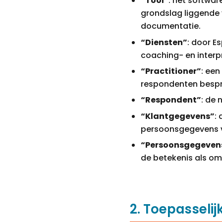
“Tool”
: het softwar
grondslag liggende 
documentatie.
“Diensten”
: door E
coaching- en interp
“Practitioner”
: ee
respondenten bespr
“Respondent”
: de 
“Klantgegevens”
:
persoonsgegevens 
“Persoonsgegevens
de betekenis als o
2. Toepasselij