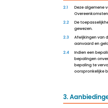
Deze algemene vo
Overeenkomsten 
De toepasselijkh
gewezen.
Afwijkingen van d
aanvaard en geld
Indien een bepali
bepalingen onverk
bepaling te verv
oorspronkelijke 
3. Aanbiedin