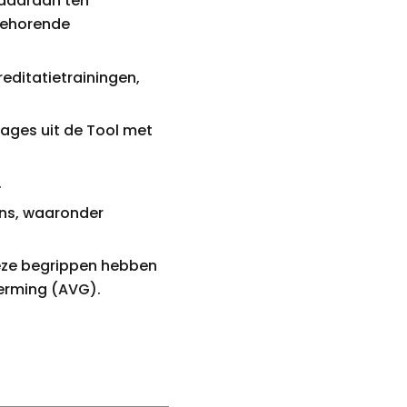
e daaraan ten
 behorende
editatietrainingen,
tages uit de Tool met
.
ens, waaronder
eze begrippen hebben
erming (AVG).