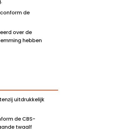
.
n conform de
meerd over de
estemming hebben
enzij uitdrukkelijk
conform de CBS-
gaande twaalf