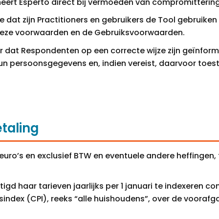
meert Esperto direct bij vermoeden van compromittering
oe dat zijn Practitioners en gebruikers de Tool gebruike
eze voorwaarden en de Gebruiksvoorwaarden.
or dat Respondenten op een correcte wijze zijn geïnfor
un persoonsgegevens en, indien vereist, daarvoor to
etaling
in euro’s en exclusief BTW en eventuele andere heffingen, t
tigd haar tarieven jaarlijks per 1 januari te indexeren 
index (CPI), reeks “alle huishoudens”, over de vooraf