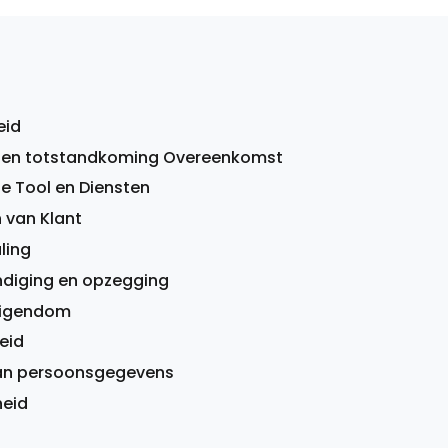
eid
 en totstandkoming Overeenkomst
de Tool en Diensten
 van Klant
aling
indiging en opzegging
 eigendom
eid
an persoonsgegevens
heid