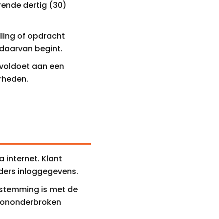
urende dertig (30)
ling of opdracht
 daarvan begint.
 voldoet aan een
erheden.
a internet. Klant
ders inloggegevens.
enstemming is met de
p ononderbroken