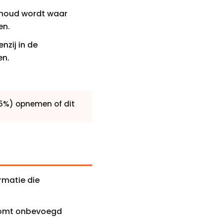
erhoud wordt waar
en.
nzij in de
en.
,5%) opnemen of dit
ormatie die
rkomt onbevoegd