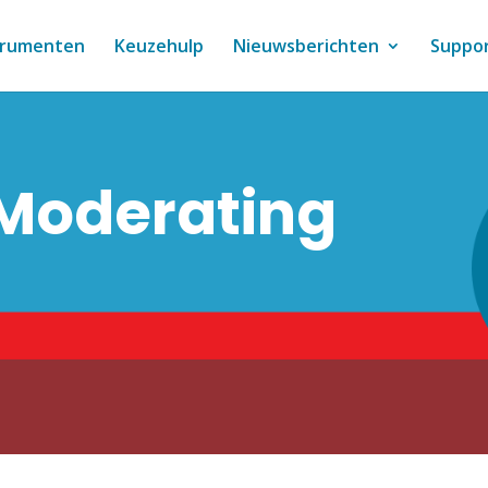
trumenten
Keuzehulp
Nieuwsberichten
Suppo
 Moderating